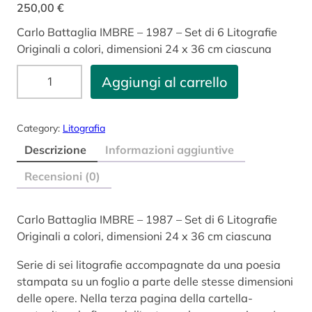
250,00
€
Carlo Battaglia IMBRE – 1987 – Set di 6 Litografie
Originali a colori, dimensioni 24 x 36 cm ciascuna
L
Aggiungi al carrello
I
T
O
Category:
Litografia
-
Descrizione
Informazioni aggiuntive
1
C
Recensioni (0)
A
R
Carlo Battaglia IMBRE – 1987 – Set di 6 Litografie
L
Originali a colori, dimensioni 24 x 36 cm ciascuna
O
B
Serie di sei litografie accompagnate da una poesia
A
stampata su un foglio a parte delle stesse dimensioni
T
delle opere. Nella terza pagina della cartella-
T