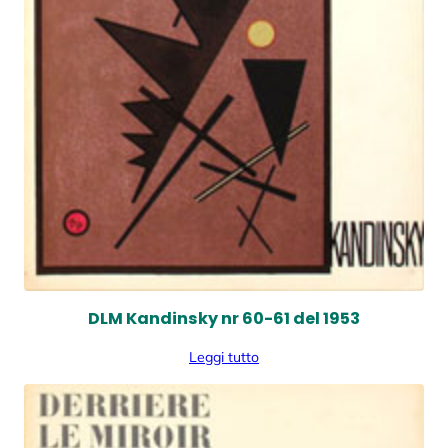
u
a
n
t
i
t
à
DLM Kandinsky nr 60-61 del 1953
Leggi tutto