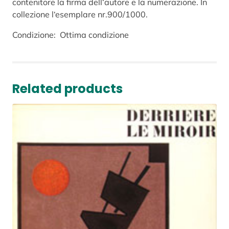
contenitore la firma dell‘autore e la numerazione. In
A
collezione l‘esemplare nr.900/1000.
G
L
Condizione: Ottima condizione
I
A
–
I
Related products
M
B
R
E
d
e
l
1
9
8
7
q